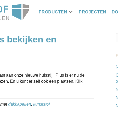
PRODUCTEN
PROJECTEN
D
s bekijken en
R
N
t aan onze nieuwe huisstijl. Plus is er nu de
O
ezen. En u kunt er zelf ook een plaatsen. Klik
o
N
N
 met
dakkapellen
,
kunststof
N