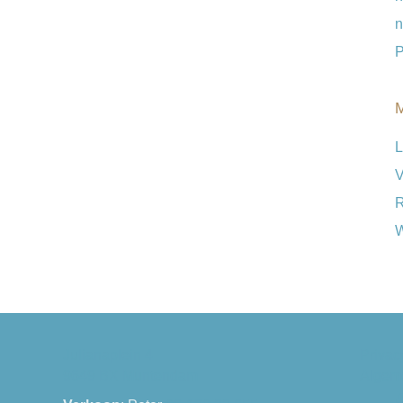
n
P
L
V
R
W
Julianaplein 4
Privac
9649 BX Muntendam
Algem