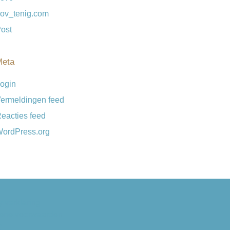
ov_tenig.com
ost
Meta
ogin
ermeldingen feed
eacties feed
ordPress.org
y verklaring
ene voorwaarden