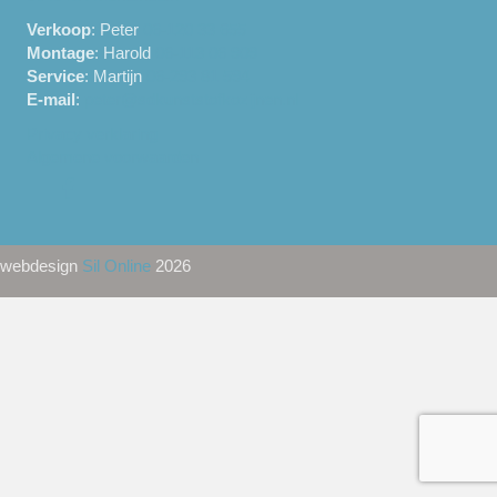
Verkoop
: Peter
06-120 33 655
Montage
: Harold
06-113 06 909
Service
: Martijn
06-293 81 594
E-mail
:
peter@sdkunststofkozijnen.nl
Privacy verklaring
Algemene voorwaarden
webdesign
Sil Online
2026